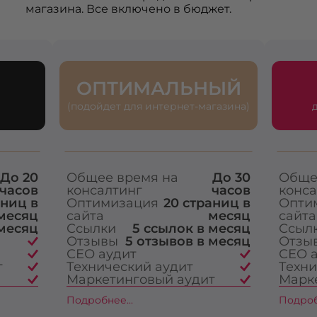
магазина. Все включено в бюджет.
ОПТИМАЛЬНЫЙ
(подойдет для интернет-магазина)
До 20
Общее время на
До 30
Обще
часов
консалтинг
часов
конса
аниц в
Оптимизация
20 страниц в
Опти
месяц
сайта
месяц
сайта
 месяц
Ссылки
5 ссылок в месяц
Ссыл
Отзывы
5 отзывов в месяц
Отзы
СЕО аудит
СЕО 
т
Технический аудит
Техни
Маркетинговый аудит
Марк
Подробнее...
Подроб