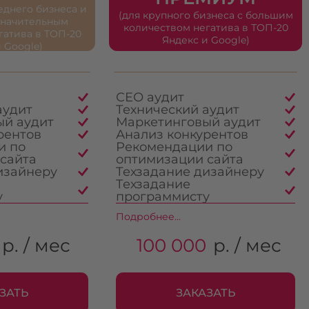
еднего бизнеса и
(для крупного бизнеса с большим
значительным
количеством негатива в ТОП-20
гатива в ТОП-20
Яндекс и Google)
 Google)
СЕО аудит
аудит
Технический аудит
ый аудит
Маркетинговый аудит
рентов
Анализ конкурентов
и по
Рекомендации по
сайта
оптимизации сайта
изайнеру
Техзадание дизайнеру
Техзадание
у
программисту
Подробнее...
р. / мес
100 000
р. / мес
ЗАТЬ
ЗАКАЗАТЬ